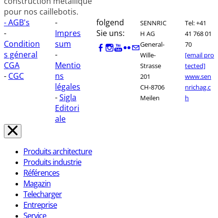
construction métallique
pour nos caillebotis.
- AGB's
-
folgend
SENNRIC
Tel: +41
-
Impres
Sie uns:
H AG
41 768 01
Condition
sum
General-
70
s géneral
-
Wille-
[email pro
CGA
Mentio
Strasse
tected]
-
CGC
ns
201
www.sen
légales
CH-8706
nrichag.c
-
Sigla
Meilen
h
Editori
ale
Produits architecture
Produits industrie
Références
Magazin
Telecharger
Entreprise
Service