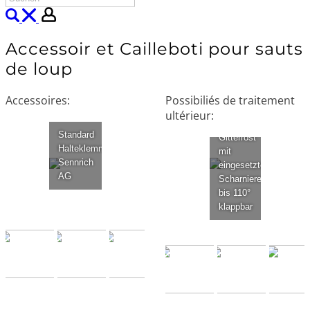
Accessoir et Cailleboti pour sauts
de loup
Accessoires
:
Possibiliés de traitement
ultérieur:
Standard
Gitterrost
Halteklemme
mit
Sennrich
eingesetzten
AG
Scharniere
bis 110°
klappbar