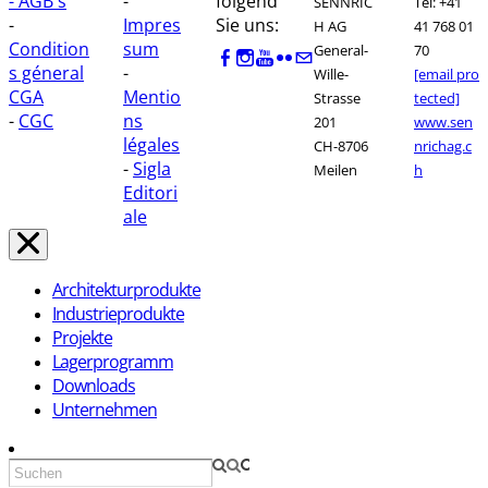
- AGB's
-
folgend
SENNRIC
Tel: +41
-
Impres
Sie uns:
H AG
41 768 01
Condition
sum
General-
70
s géneral
-
Wille-
[email pro
CGA
Mentio
Strasse
tected]
-
CGC
ns
201
www.sen
légales
CH-8706
nrichag.c
-
Sigla
Meilen
h
Editori
ale
Architekturprodukte
Industrieprodukte
Projekte
Lagerprogramm
Downloads
Unternehmen