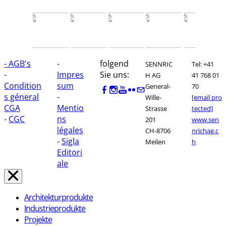
- AGB's
-
folgend
SENNRIC
Tel: +41
-
Impres
Sie uns:
H AG
41 768 01
Condition
sum
General-
70
s géneral
-
Wille-
[email pro
CGA
Mentio
Strasse
tected]
-
CGC
ns
201
www.sen
légales
CH-8706
nrichag.c
-
Sigla
Meilen
h
Editori
ale
Architekturprodukte
Industrieprodukte
Projekte