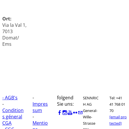
Ort:
Via la Val 1,
7013
Domat/
Ems
- AGB's
-
folgend
SENNRIC
Tel: +41
-
Impres
Sie uns:
H AG
41 768 01
Condition
sum
General-
70
s géneral
-
Wille-
[email pro
CGA
Mentio
Strasse
tected]