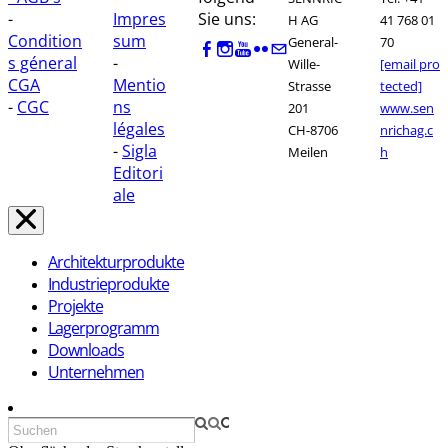
-
Impres
Sie uns:
H AG
41 768 01
Condition
sum
General-
70
s géneral
-
Wille-
[email pro
CGA
Mentio
Strasse
tected]
-
CGC
ns
201
www.sen
légales
CH-8706
nrichag.c
-
Sigla
Meilen
h
Editori
ale
Architekturprodukte
Industrieprodukte
Projekte
Lagerprogramm
Downloads
Unternehmen