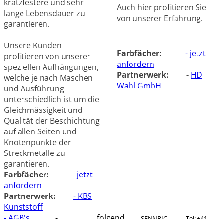
kratzfestere und sehr
Auch hier profitieren Sie
lange Lebensdauer zu
von unserer Erfahrung.
garantieren.
Unsere Kunden
Farbfächer:
- jetzt
profitieren von unserer
anfordern
speziellen Aufhängungen,
Partnerwerk: -
HD
welche je nach Maschen
Wahl GmbH
und Ausführung
unterschiedlich ist um die
Gleichmässigkeit und
Qualität der Beschichtung
auf allen Seiten und
Knotenpunkte der
Streckmetalle zu
garantieren.
Farbfächer:
- jetzt
anfordern
Partnerwerk:
- KBS
Kunststoff
- AGB's
-
folgend
SENNRIC
Tel: +41