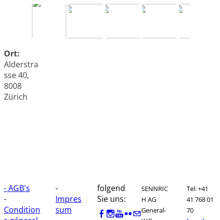
Ort:
Alderstra
sse 40,
8008
Zürich
- AGB's
-
folgend
SENNRIC
Tel: +41
-
Impres
Sie uns:
H AG
41 768 01
Condition
sum
General-
70