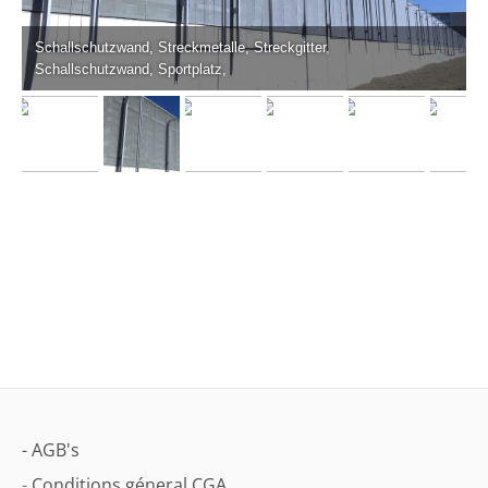
Schallschutzwand, Streckmetalle, Streckgitter,
Schallschutzwand, Sportplatz,
- AGB's
-
Conditions géneral CGA