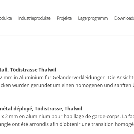
rodukte
Industrieprodukte
Projekte
Lagerprogramm
Download
all, Tödistrasse Thalwil
 2 mm in Aluminium für Geländerverkleidungen. Die Ansichtsse
 Ecken wurden gerundet um einen homogenen und sanften 
métal déployé, Tödistrasse, Thalwil
 x 2 mm en aluminium pour habillage de garde-corps. La face 
d'angle ont été arrondis afin d'obtenir une transition homo