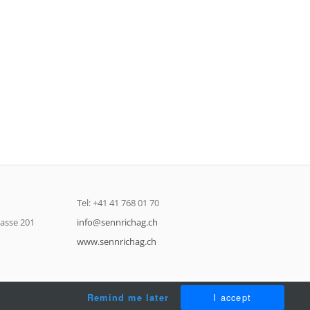
Tel: +41 41 768 01 70
rasse 201
info@sennrichag.ch
www.sennrichag.ch
I accept
Remind me later