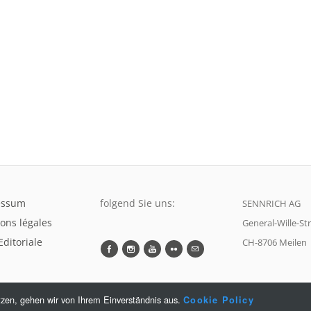
essum
folgend Sie uns:
SENNRICH AG
ons légales
General-Wille-St
Editoriale
CH-8706 Meilen
tzen, gehen wir von Ihrem Einverständnis aus.
Cookie Policy