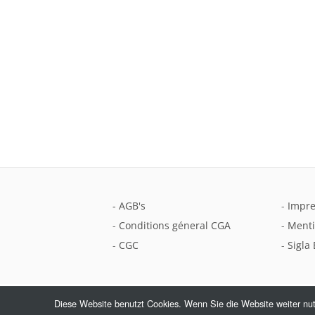
- AGB's
-
Impr
-
Conditions géneral CGA
-
Menti
-
CGC
-
Sigla 
Diese Website benutzt Cookies. Wenn Sie die Website weiter nu