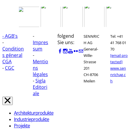
- AGB's
-
folgend
SENNRIC
Tel: +41
-
Impres
Sie uns:
H AG
41 768 01
Condition
sum
General-
70
s géneral
-
Wille-
[email pro
CGA
Mentio
Strasse
tected]
-
CGC
ns
201
www.sen
légales
CH-8706
nrichag.c
-
Sigla
Meilen
h
Editori
ale
Architekturprodukte
Industrieprodukte
Projekte