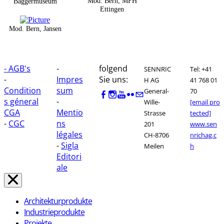
Mod. Bern, MFH
Baggermuseum
Ettingen
Mod. Bern, Jansen
- AGB's
-
folgend
SENNRIC
Tel: +41
-
Impres
Sie uns:
H AG
41 768 01
Condition
sum
General-
70
s géneral
-
Wille-
[email pro
CGA
Mentio
Strasse
tected]
-
CGC
ns
201
www.sen
légales
CH-8706
nrichag.c
-
Sigla
Meilen
h
Editori
ale
Architekturprodukte
Industrieprodukte
Projekte