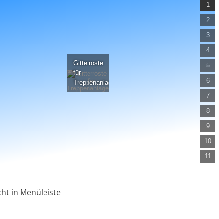
1
2
3
4
Gitterroste
5
für
6
Treppenanlage
7
8
9
10
11
12
13
ht in Menüleiste