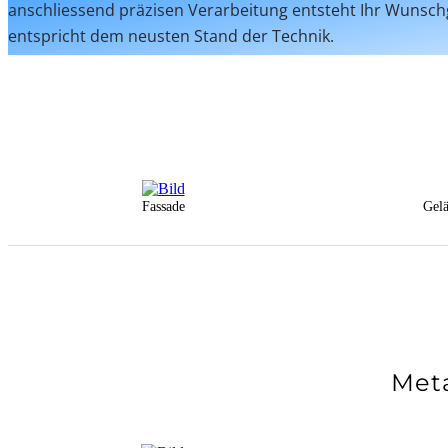
anschliessend präzisen Verarbeitung entsteht Ihr Wunsch
entspricht dem neusten Stand der Technik.
Fassade
Gelä
Meta