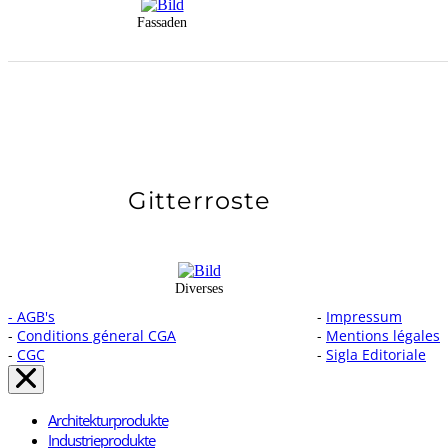
Fassaden
Gitterroste
Diverses
- AGB's
-
Impressum
-
Conditions géneral CGA
-
Mentions légales
-
CGC
-
Sigla Editoriale
Architekturprodukte
Industrieprodukte